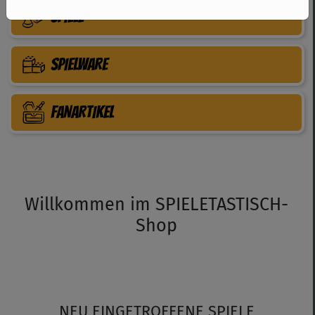
SPIELE
SPIELWARE
FANARTIKEL
Willkommen im SPIELETASTISCH-
Shop
NEU EINGETROFFENE SPIELE