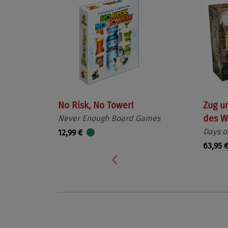
No Risk, No Tower!
Zug u
Never Enough Board Games
des W
Days o
12,99 €
63,95 
Vorherige