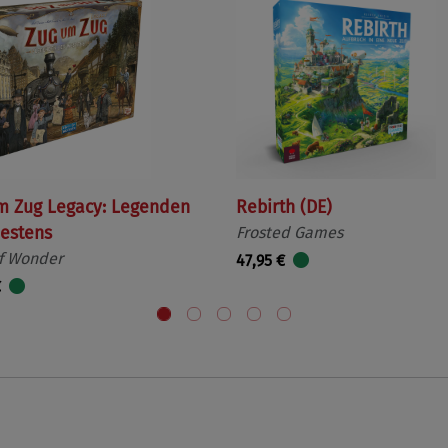
m Zug Legacy: Legenden
Rebirth (DE)
estens
Frosted Games
f Wonder
47,95 €
€