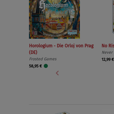
Horologium - Die Orloj von Prag
No Ri
(DE)
Never
Frosted Games
12,99 €
58,95 €
Vorherige