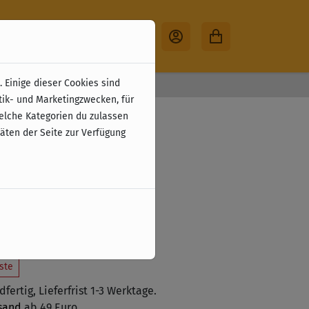
 Einige dieser Cookies sind
30 Tage Rückgabe
tik- und Marketingzwecken, für
rank
welche Kategorien du zulassen
täten der Seite zur Verfügung
9 €
zzgl. Versandkosten
 € (77 %)
 den Warenkorb legen
ste
fertig, Lieferfrist 1-3 Werktage.
sand
ab 49 Euro