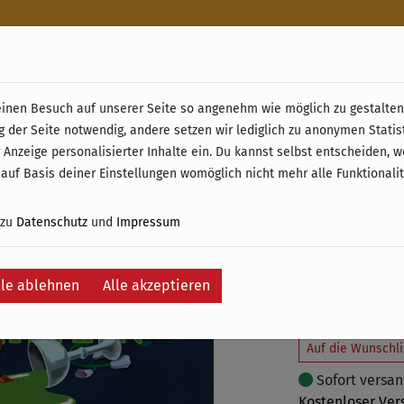
n
nen Besuch auf unserer Seite so angenehm wie möglich zu gestalten.
& Retoure ab 49 € (innerhalb Deutschlands)
g der Seite notwendig, andere setzen wir lediglich zu anonymen Statis
Abdankt
 Anzeige personalisierter Inhalte ein. Du kannst selbst entscheiden, 
 auf Basis deiner Einstellungen womöglich nicht mehr alle Funktionali
3,99 €
17,9
 zu
Datenschutz
und
Impressum
inkl. 19% MwSt. –
Ersparnis:
14,00
lle ablehnen
Alle akzeptieren
In
Auf die Wunschli
Sofort versand
Kostenloser Ver