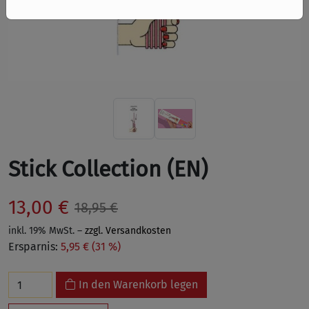
Stick Collection (EN)
13,00 €
18,95 €
inkl. 19% MwSt. –
zzgl. Versandkosten
Ersparnis:
5,95 € (31 %)
In den Warenkorb legen