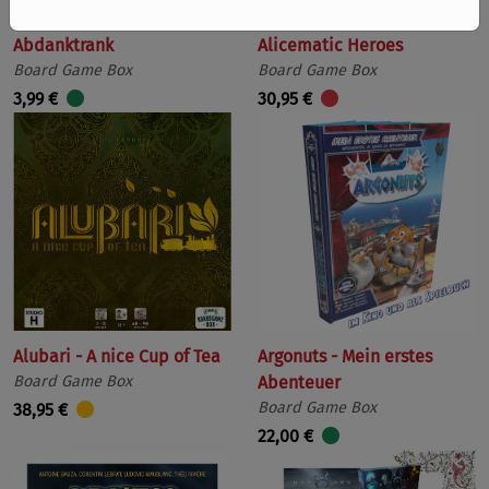
Abdanktrank
Alicematic Heroes
Board Game Box
Board Game Box
3,99 €
30,95 €
Alubari - A nice Cup of Tea
Argonuts - Mein erstes
Board Game Box
Abenteuer
Board Game Box
38,95 €
22,00 €