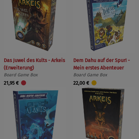
Das Juwel des Kults - Arkeis
Dem Dahu auf der Spur! -
(Erweiterung)
Mein erstes Abenteuer
Board Game Box
Board Game Box
21,95 €
22,00 €