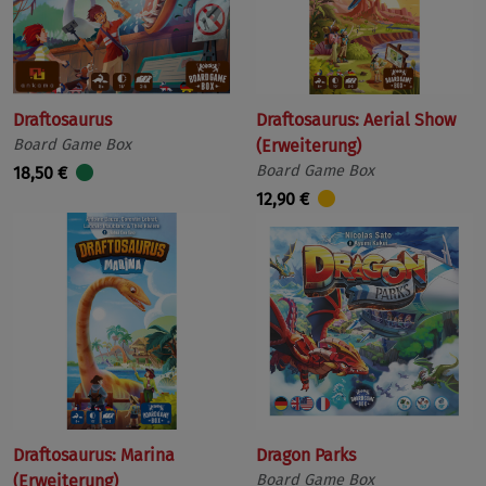
Draftosaurus
Draftosaurus: Aerial Show
Board Game Box
(Erweiterung)
Board Game Box
18,50 €
12,90 €
Draftosaurus: Marina
Dragon Parks
(Erweiterung)
Board Game Box