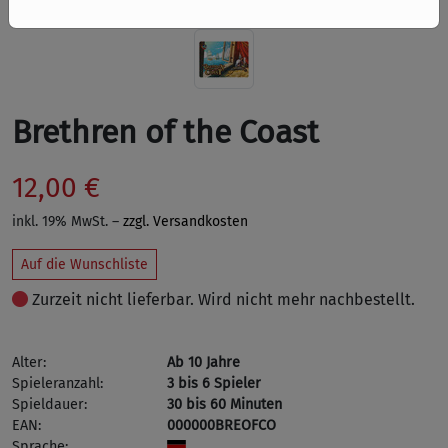
Brethren of the Coast
12,00 €
inkl. 19% MwSt. –
zzgl. Versandkosten
Auf die Wunschliste
Zurzeit nicht lieferbar. Wird nicht mehr nachbestellt.
Alter:
Ab 10 Jahre
Spieleranzahl:
3 bis 6 Spieler
Spieldauer:
30 bis 60 Minuten
EAN:
000000BREOFCO
Sprache: