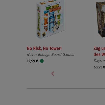
No Risk, No Tower!
Zug u
Never Enough Board Games
des W
Days o
12,99 €
63,95 
Vorherige