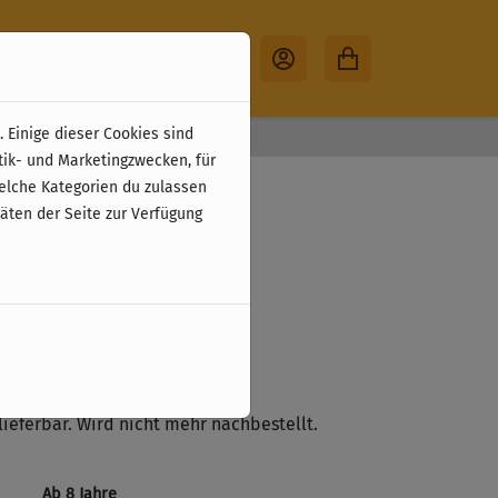
 Einige dieser Cookies sind
30 Tage Rückgabe
tik- und Marketingzwecken, für
aurus: Marina
welche Kategorien du zulassen
täten der Seite zur Verfügung
erung)
zzgl. Versandkosten
ste
lieferbar. Wird nicht mehr nachbestellt.
Ab 8 Jahre