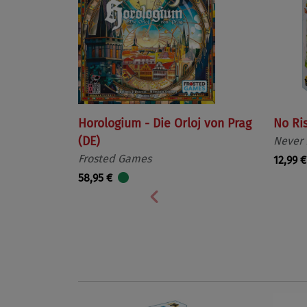
Horologium - Die Orloj von Prag
No Ri
(DE)
Never
Frosted Games
12,99 €
58,95 €
Vorherige