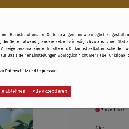
n
nen Besuch auf unserer Seite so angenehm wie möglich zu gestalten.
& Retoure ab 49 € (innerhalb Deutschlands)
g der Seite notwendig, andere setzen wir lediglich zu anonymen Statis
Draftos
 Anzeige personalisierter Inhalte ein. Du kannst selbst entscheiden, 
 auf Basis deiner Einstellungen womöglich nicht mehr alle Funktionali
(Erweit
 zu
Datenschutz
und
Impressum
12,90 €
inkl. 19% MwSt. –
lle ablehnen
Alle akzeptieren
Auf die Wunschli
Zurzeit nicht 
Alter: