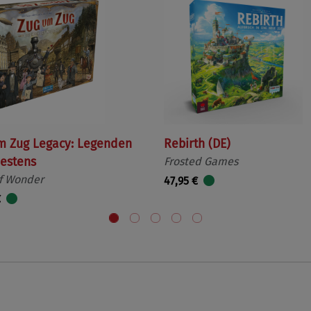
m Zug Legacy: Legenden
Rebirth (DE)
estens
Frosted Games
f Wonder
47,95 €
€