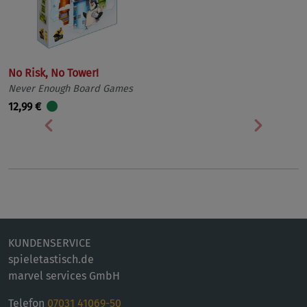
No Risk, No Tower!
Never Enough Board Games
12,99 €
Vorherige
Nächst
KUNDENSERVICE
spieletastisch.de
marvel services GmbH
Telefon
07031 41069-50