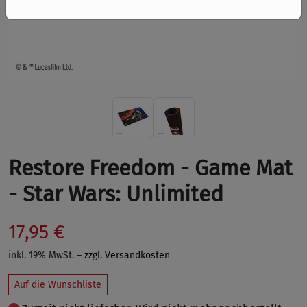
Restore Freedom - Game Mat
- Star Wars: Unlimited
17,95 €
inkl. 19% MwSt. –
zzgl. Versandkosten
Auf die Wunschliste