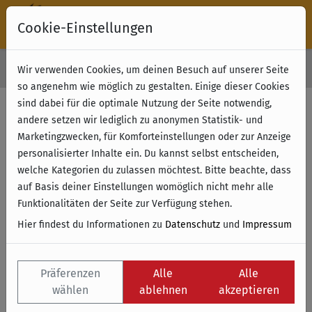
Cookie-Einstellungen
30 Tage Rückgabe
Wir verwenden Cookies, um deinen Besuch auf unserer Seite
Kostenloser Versand & Retoure ab 49 € (innerhalb Deutschlands)
so angenehm wie möglich zu gestalten. Einige dieser Cookies
sind dabei für die optimale Nutzung der Seite notwendig,
Versand und Lieferung
andere setzen wir lediglich zu anonymen Statistik- und
Marketingzwecken, für Komforteinstellungen oder zur Anzeige
Versandkostenfrei innerhalb Deutschlands ab
personalisierter Inhalte ein. Du kannst selbst entscheiden,
einem Bestell- und Rechnungswert von EUR
welche Kategorien du zulassen möchtest. Bitte beachte, dass
49,00.
auf Basis deiner Einstellungen womöglich nicht mehr alle
Darunter fallen pro Sendung EUR 4,90
Funktionalitäten der Seite zur Verfügung stehen.
Versandkosten an. (Das gilt auch wenn durch
Hier findest du Informationen zu
Datenschutz
und
Impressum
eine Retoure die Freihausgrenze von EUR 49,00
unterschritten werden, die Versandkosten
werden dann entsprechend nachberechnet)
Präferenzen
Alle
Alle
Lieferfrist: 1 bis 3 Werktagen.
wählen
ablehnen
akzeptieren