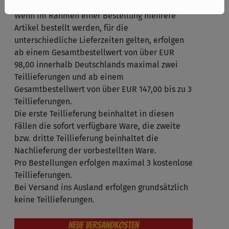
Teillieferung
Wenn im Rahmen einer Bestellung mehrere
Artikel bestellt werden, für die
unterschiedliche Lieferzeiten gelten, erfolgen
ab einem Gesamtbestellwert von über EUR
98,00 innerhalb Deutschlands maximal zwei
Teillieferungen und ab einem
Gesamtbestellwert von über EUR 147,00 bis zu 3
Teillieferungen.
Die erste Teillieferung beinhaltet in diesen
Fällen die sofort verfügbare Ware, die zweite
bzw. dritte Teillieferung beinhaltet die
Nachlieferung der vorbestellten Ware.
Pro Bestellungen erfolgen maximal 3 kostenlose
Teillieferungen.
Bei Versand ins Ausland erfolgen grundsätzlich
keine Teillieferungen.