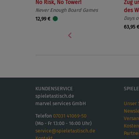
No Risk, No Tower!
Zug u
Never Enough Board Games
des W
Days o
12,99 €
63,95 
Vorherige
KUNDENSERVICE
SPIEL
spieletastisch.de
marvel services GmbH
Unser 
Newsle
Telefon
07031 41069-50
Versan
(Mo - Fr 13:00 - 16:00 Uhr)
Kosten
service@spieletastisch.de
Partne
Kontakt