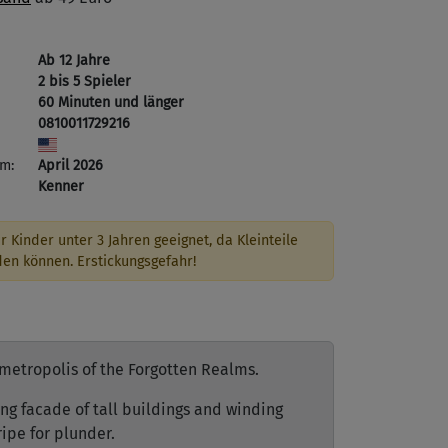
Ab 12 Jahre
2 bis 5 Spieler
60 Minuten und länger
0810011729216
m:
April 2026
Kenner
r Kinder unter 3 Jahren geeignet, da Kleinteile
den können. Erstickungsgefahr!
c metropolis of the Forgotten Realms.
ng facade of tall buildings and winding
 ripe for plunder.