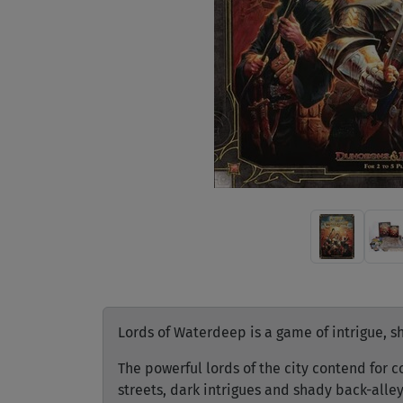
Lords of Waterdeep is a game of intrigue, s
The powerful lords of the city contend for 
streets, dark intrigues and shady back-alley