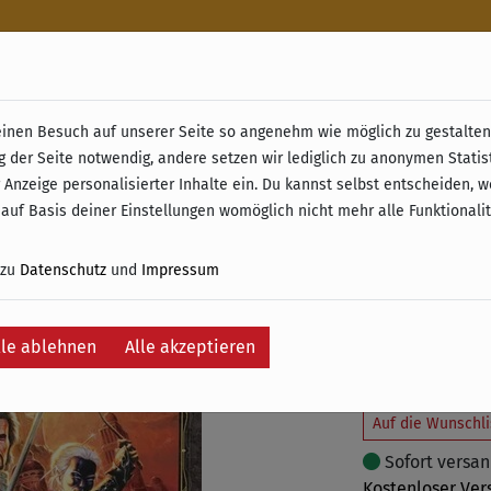
n
nen Besuch auf unserer Seite so angenehm wie möglich zu gestalten.
& Retoure ab 49 € (innerhalb Deutschlands)
g der Seite notwendig, andere setzen wir lediglich zu anonymen Statis
Lords o
 Anzeige personalisierter Inhalte ein. Du kannst selbst entscheiden, 
 auf Basis deiner Einstellungen womöglich nicht mehr alle Funktionali
49,95 €
55
 zu
Datenschutz
und
Impressum
inkl. 19% MwSt. –
Ersparnis:
5,05 €
lle ablehnen
Alle akzeptieren
In
Auf die Wunschli
Sofort versand
Kostenloser Ver