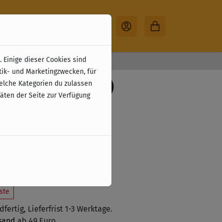
 Einige dieser Cookies sind
30 Tage Rückgabe
tik- und Marketingzwecken, für
f Waterdeep (EN)
welche Kategorien du zulassen
täten der Seite zur Verfügung
,00 €
zzgl. Versandkosten
 (9 %)
 den Warenkorb legen
ste
fertig, Lieferfrist 1-3 Werktage.
sand
ab 49 Euro