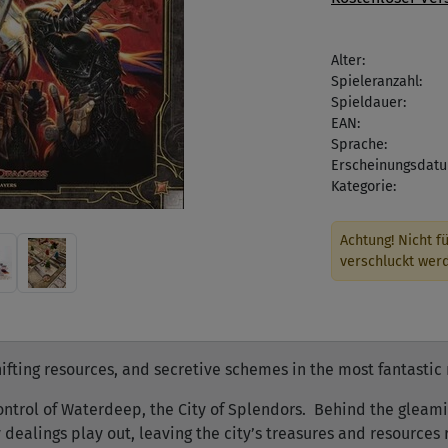
Alter:
Spieleranzahl:
Spieldauer:
EAN:
Sprache:
Erscheinungsdatu
Kategorie:
Achtung! Nicht fü
verschluckt wer
hifting resources, and secretive schemes in the most fantasti
control of Waterdeep, the City of Splendors. Behind the gleami
 dealings play out, leaving the city’s treasures and resources