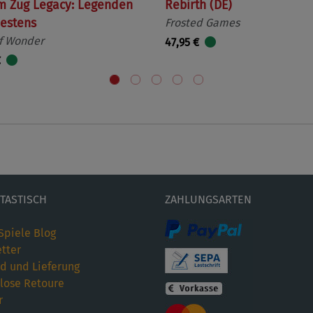
m Zug Legacy: Legenden
Rebirth (DE)
estens
Frosted Games
f Wonder
47,95 €
€
ETASTISCH
ZAHLUNGSARTEN
Spiele Blog
tter
d und Lieferung
lose Retoure
r