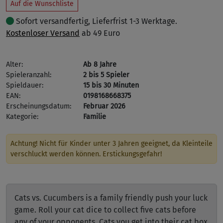
Auf die Wunschliste
Sofort versandfertig, Lieferfrist 1-3 Werktage.
Kostenloser Versand
ab 49 Euro
Alter:
Ab 8 Jahre
Spieleranzahl:
2 bis 5 Spieler
Spieldauer:
15 bis 30 Minuten
EAN:
0198168668375
Erscheinungsdatum:
Februar 2026
Kategorie:
Familie
Achtung! Nicht für Kinder unter 3 Jahren geeignet, da Kleinteile
verschluckt werden können. Erstickungsgefahr!
Cats vs. Cucumbers is a family friendly push your luck
game. Roll your cat dice to collect five cats before
any of your opponents. Cats you get into their cat box