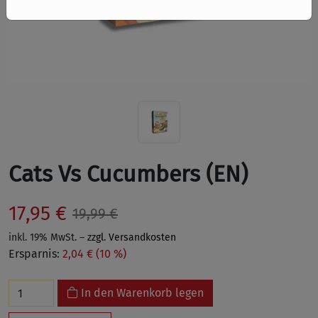
Cats Vs Cucumbers (EN)
17,95 €
19,99 €
inkl. 19% MwSt. –
zzgl. Versandkosten
Ersparnis:
2,04 € (10 %)
In den Warenkorb legen