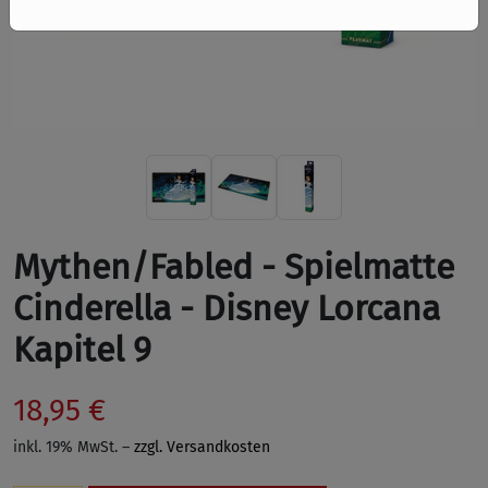
Mythen/Fabled - Spielmatte
Cinderella - Disney Lorcana
Kapitel 9
18,95 €
inkl. 19% MwSt. –
zzgl. Versandkosten