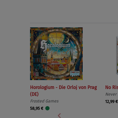
Horologium - Die Orloj von Prag
No Ri
(DE)
Never
Frosted Games
12,99 €
58,95 €