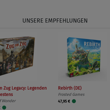
UNSERE EMPFEHLUNGEN
m Zug Legacy: Legenden
Rebirth (DE)
estens
Frosted Games
f Wonder
47,95 €
€