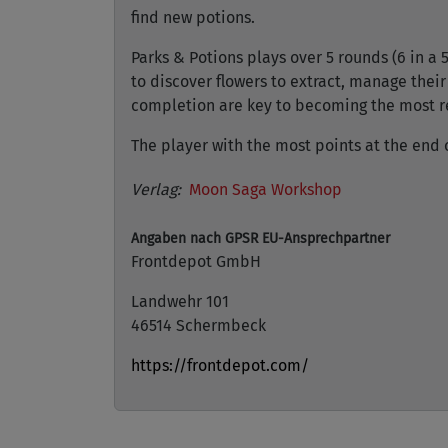
find new potions.
Parks & Potions plays over 5 rounds (6 in a
to discover flowers to extract, manage their
completion are key to becoming the most 
The player with the most points at the end 
Verlag:
Moon Saga Workshop
Angaben nach GPSR
EU-Ansprechpartner
Frontdepot GmbH
Landwehr 101
46514 Schermbeck
https://frontdepot.com/