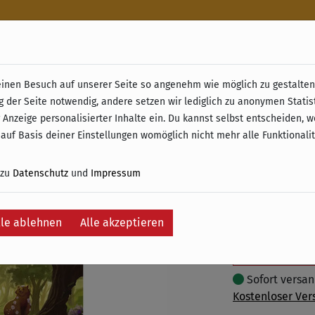
n
nen Besuch auf unserer Seite so angenehm wie möglich zu gestalten.
& Retoure ab 49 € (innerhalb Deutschlands)
g der Seite notwendig, andere setzen wir lediglich zu anonymen Statis
Parks &
 Anzeige personalisierter Inhalte ein. Du kannst selbst entscheiden, 
 auf Basis deiner Einstellungen womöglich nicht mehr alle Funktionali
31,95 €
 zu
Datenschutz
und
Impressum
inkl. 19% MwSt. –
lle ablehnen
Alle akzeptieren
In
Auf die Wunschli
Sofort versand
Kostenloser Ver