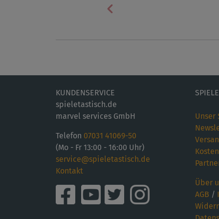
Vorherige
KUNDENSERVICE
SPIEL
spieletastisch.de
marvel services GmbH
Unser 
Newsle
Telefon
07031 41069-50
Versan
(Mo - Fr 13:00 - 16:00 Uhr)
Kosten
service@spieletastisch.de
Partne
Kontakt
Über u
AGB
/
Widerr
Datens