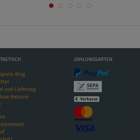
ETASTISCH
ZAHLUNGSARTEN
Spiele Blog
tter
d und Lieferung
lose Retoure
r
ns
Impressum
uf
chutz