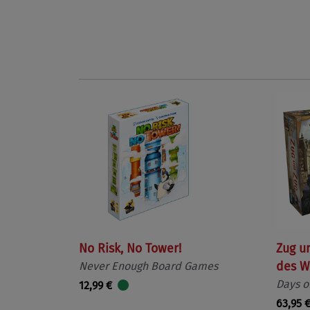
Vorherige
No Risk, No Tower!
Zug u
Never Enough Board Games
des W
Days o
12,99 €
63,95 