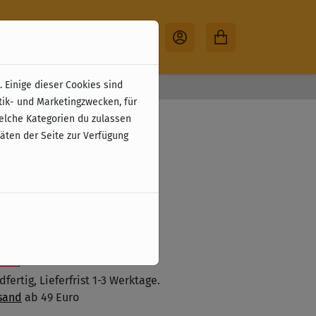
 Einige dieser Cookies sind
30 Tage Rückgabe
tik- und Marketingzwecken, für
 Potions (EN)
welche Kategorien du zulassen
täten der Seite zur Verfügung
zzgl. Versandkosten
 den Warenkorb legen
ste
fertig, Lieferfrist 1-3 Werktage.
sand
ab 49 Euro