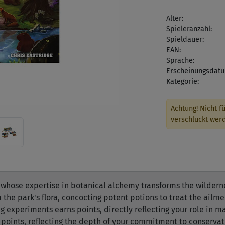
Alter:
Spieleranzahl:
Spieldauer:
EAN:
Sprache:
Erscheinungsdatu
Kategorie:
Achtung! Nicht fü
verschluckt wer
, whose expertise in botanical alchemy transforms the wilderne
om the park's flora, concocting potent potions to treat the ailm
 experiments earns points, directly reflecting your role in ma
 points, reflecting the depth of your commitment to conservat