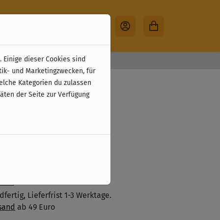
 Einige dieser Cookies sind
30 Tage Rückgabe
tik- und Marketingzwecken, für
 (EN)
welche Kategorien du zulassen
täten der Seite zur Verfügung
zzgl. Versandkosten
 den Warenkorb legen
ste
fertig, Lieferfrist 1-3 Werktage.
sand
ab 49 Euro