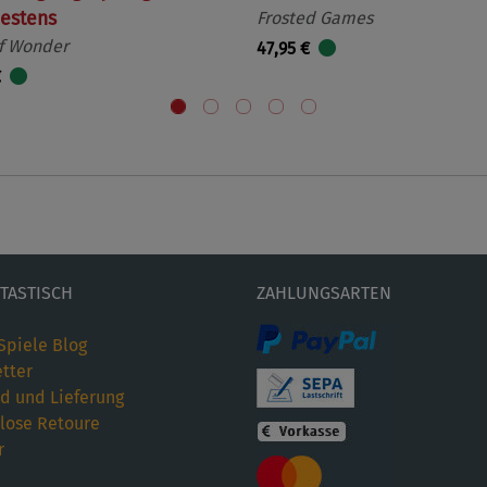
estens
Frosted Games
f Wonder
47,95 €
€
ETASTISCH
ZAHLUNGSARTEN
Spiele Blog
tter
d und Lieferung
lose Retoure
r