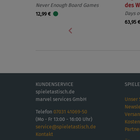
Never Enough Board Games
des W
Days o
12,99 €
63,95 
Vorherige
KUNDENSERVICE
SPIEL
spieletastisch.de
marvel services GmbH
Unser 
Newsle
Telefon
07031 41069-50
Versan
(Mo - Fr 13:00 - 16:00 Uhr)
Kosten
service@spieletastisch.de
Partne
Kontakt