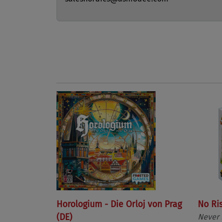
Horologium - Die Orloj von Prag
No Ri
(DE)
Never