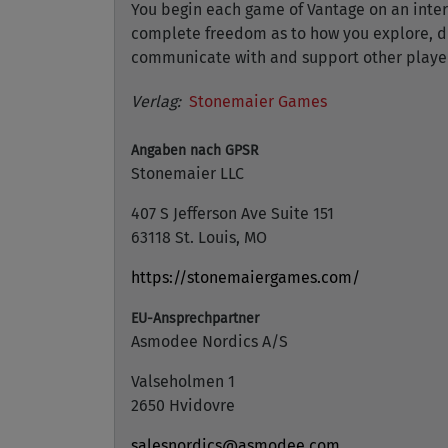
You begin each game of Vantage on an inter
complete freedom as to how you explore, dis
communicate with and support other players
Verlag:
Stonemaier Games
Angaben nach GPSR
Stonemaier LLC
407 S Jefferson Ave Suite 151
63118 St. Louis, MO
https://stonemaiergames.com/
EU-Ansprechpartner
Asmodee Nordics A/S
Valseholmen 1
2650 Hvidovre
salesnordics@asmodee.com