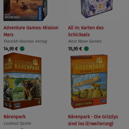
Adventure Games: Mission
All In: Karten des
Mars
Schicksals
Franckh-Kosmos Verlag
Next Move Games
14,95 €
15,95 €
Bärenpark
Bärenpark - Die Grizzlys
Lookout Spiele
sind los (Erweiterung)