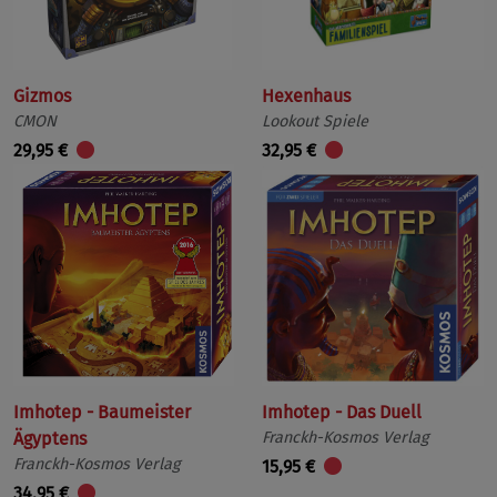
Gizmos
Hexenhaus
CMON
Lookout Spiele
29,95 €
32,95 €
Imhotep - Baumeister
Imhotep - Das Duell
Ägyptens
Franckh-Kosmos Verlag
Franckh-Kosmos Verlag
15,95 €
34,95 €