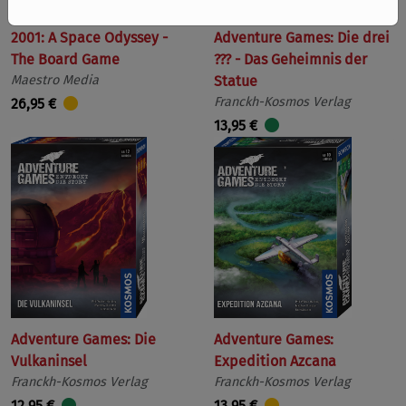
2001: A Space Odyssey -
Adventure Games: Die drei
The Board Game
??? - Das Geheimnis der
Maestro Media
Statue
Franckh-Kosmos Verlag
26,95 €
13,95 €
Adventure Games: Die
Adventure Games:
Vulkaninsel
Expedition Azcana
Franckh-Kosmos Verlag
Franckh-Kosmos Verlag
12,95 €
13,95 €