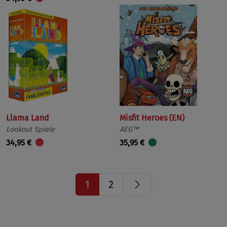
Llama Land
Misfit Heroes (EN)
Lookout Spiele
AEG™
34,95 €
35,95 €
Nächste
1
2
Seite