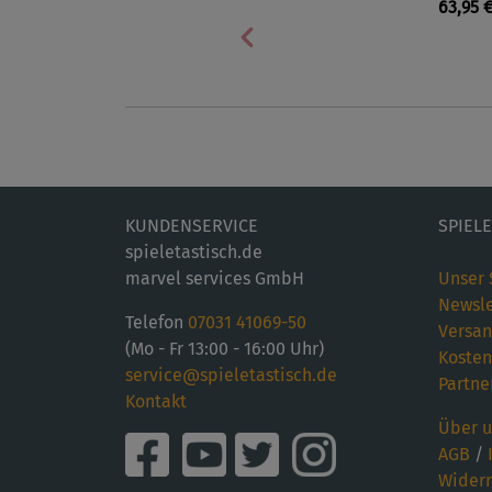
63,95 
Vorherige
KUNDENSERVICE
SPIEL
spieletastisch.de
marvel services GmbH
Unser 
Newsle
Telefon
07031 41069-50
Versan
(Mo - Fr 13:00 - 16:00 Uhr)
Kosten
service@spieletastisch.de
Partne
Kontakt
Über u
AGB
/
Widerr