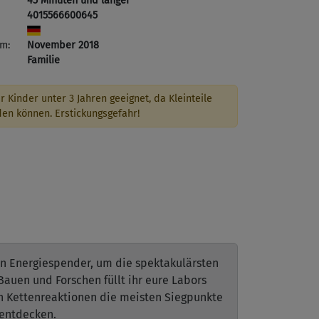
45 Minuten und länger
4015566600645
m:
November 2018
Familie
r Kinder unter 3 Jahren geeignet, da Kleinteile
den können. Erstickungsgefahr!
n Energiespender, um die spektakulärsten
auen und Forschen füllt ihr eure Labors
n Kettenreaktionen die meisten Siegpunkte
 entdecken.