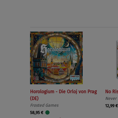
Horologium - Die Orloj von Prag
No Ri
(DE)
Never
Frosted Games
12,99 €
58,95 €