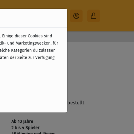
 Einige dieser Cookies sind
30 Tage Rückgabe
tik- und Marketingzwecken, für
welche Kategorien du zulassen
täten der Seite zur Verfügung
zzgl. Versandkosten
ste
lieferbar. Wird nicht mehr nachbestellt.
Ab 10 Jahre
2 bis 4 Spieler