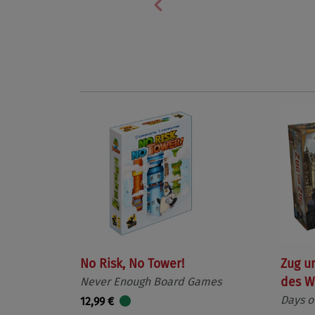
Vorherige
No Risk, No Tower!
Zug u
Never Enough Board Games
des W
Days o
12,99 €