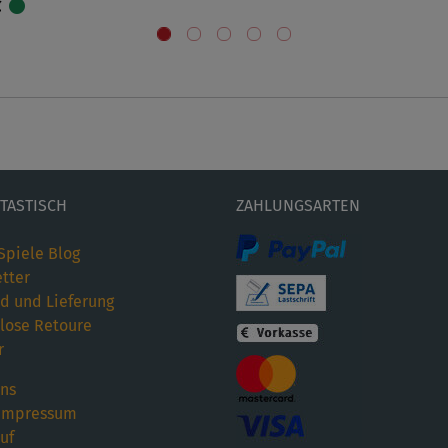
€
ETASTISCH
ZAHLUNGSARTEN
Spiele Blog
tter
d und Lieferung
lose Retoure
r
ns
Impressum
uf