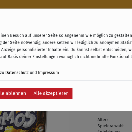
n
nen Besuch auf unserer Seite so angenehm wie möglich zu gestalten.
& Retoure ab 49 € (innerhalb Deutschlands)
g der Seite notwendig, andere setzen wir lediglich zu anonymen Statis
Gizmos
 Anzeige personalisierter Inhalte ein. Du kannst selbst entscheiden, 
 auf Basis deiner Einstellungen womöglich nicht mehr alle Funktionali
29,95 €
 zu
Datenschutz
und
Impressum
inkl. 19% MwSt. –
Auf die Wunschli
lle ablehnen
Alle akzeptieren
Zurzeit nicht 
Alter:
Spieleranzahl: