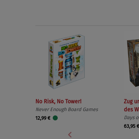
No Risk, No Tower!
Zug u
Never Enough Board Games
des W
Days o
12,99 €
63,95 
Vorherige