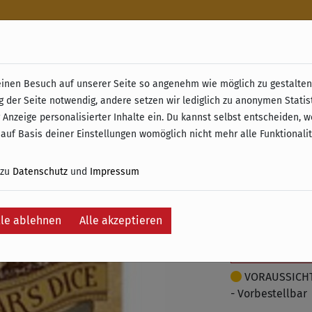
n
nen Besuch auf unserer Seite so angenehm wie möglich zu gestalten.
& Retoure ab 49 € (innerhalb Deutschlands)
g der Seite notwendig, andere setzen wir lediglich zu anonymen Statis
Liars Di
 Anzeige personalisierter Inhalte ein. Du kannst selbst entscheiden, 
 auf Basis deiner Einstellungen womöglich nicht mehr alle Funktionali
27,95 €
 zu
Datenschutz
und
Impressum
inkl. 19% MwSt. –
lle ablehnen
Alle akzeptieren
Je
Auf die Wunschli
VORAUSSICHTL
- Vorbestellbar