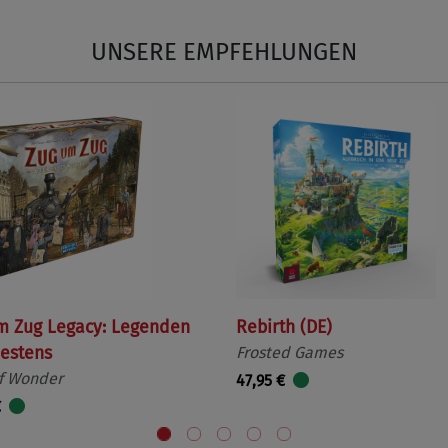
UNSERE EMPFEHLUNGEN
m Zug Legacy: Legenden
Rebirth (DE)
estens
Frosted Games
f Wonder
47,95 €
€