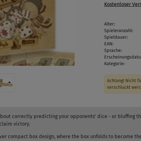
Kostenloser Ver
Alter:
Spieleranzahl:
Spieldauer:
EAN:
Sprache:
Erscheinungsdatu
Kategorie:
Achtung! Nicht fü
verschluckt wer
about correctly predicting your opponents’ dice - or bluffing 
claim victory.
ever compact box design, where the box unfolds to become the