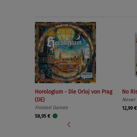
Horologium - Die Orloj von Prag
No Ri
(DE)
Never
Frosted Games
12,99 €
58,95 €
Vorherige