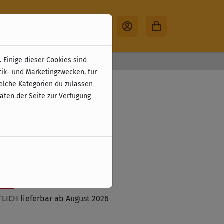
 Einige dieser Cookies sind
30 Tage Rückgabe
tik- und Marketingzwecken, für
ce (Perudo) (EN)
welche Kategorien du zulassen
täten der Seite zur Verfügung
zzgl. Versandkosten
tzt vorbestellen
ste
ICH lieferbar ab August 2026