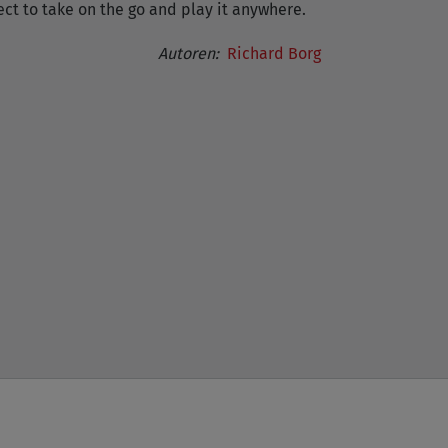
ect to take on the go and play it anywhere.
Autoren:
Richard Borg