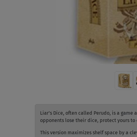
Liar’s Dice, often called Perudo, is a game 
opponents lose their dice, protect yours to 
This version maximizes shelf space by a cl