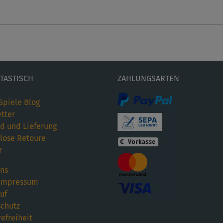
ETASTISCH
ZAHLUNGSARTEN
Spiele Blog
tter
d und Lieferung
lose Retoure
r
ns
Impressum
uf
chutz
refreiheit