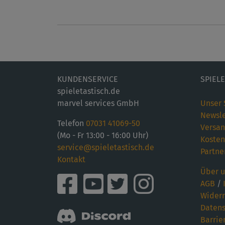
KUNDENSERVICE
SPIEL
spieletastisch.de
marvel services GmbH
Unser 
Newsle
Telefon
07031 41069-50
Versan
(Mo - Fr 13:00 - 16:00 Uhr)
Kosten
service@spieletastisch.de
Partne
Kontakt
Über u
AGB
/
Widerr
Datens
Barrie