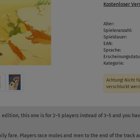
Kostenloser Ver
Alter:
Spieleranzahl:
Spieldauer:
EAN:
Sprache:
Erscheinungsdatu
Kategorie:
Achtung! Nicht fü
verschluckt wer
edition, this one is for 2–5 players instead of 3–5 and you h
ily fare. Players race mules and men to the end of the track 