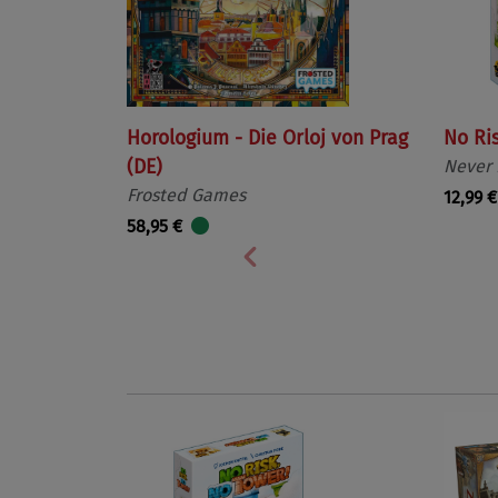
Horologium - Die Orloj von Prag
No Ri
(DE)
Never
Frosted Games
12,99 €
58,95 €
Vorherige