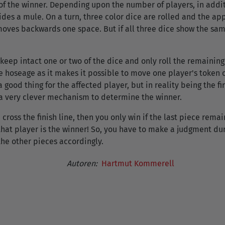
 of the winner. Depending upon the number of players, in additi
uides a mule. On a turn, three color dice are rolled and the ap
moves backwards one space. But if all three dice show the sam
keep intact one or two of the dice and only roll the remaining 
e hoseage as it makes it possible to move one player's token o
 good thing for the affected player, but in reality being the fir
a very clever mechanism to determine the winner.
n cross the finish line, then you only win if the last piece rem
n that player is the winner! So, you have to make a judgment du
 the other pieces accordingly.
Autoren:
Hartmut Kommerell