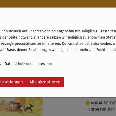
n
nen Besuch auf unserer Seite so angenehm wie möglich zu gestalten.
& Retoure ab 49 € (innerhalb Deutschlands)
g der Seite notwendig, andere setzen wir lediglich zu anonymen Statis
Stubbor
 Anzeige personalisierter Inhalte ein. Du kannst selbst entscheiden, 
 auf Basis deiner Einstellungen womöglich nicht mehr alle Funktionali
20,95 €
 zu
Datenschutz
und
Impressum
inkl. 19% MwSt. –
lle ablehnen
Alle akzeptieren
Je
Auf die Wunschli
VORAUSSICHTL
- Vorbestellbar