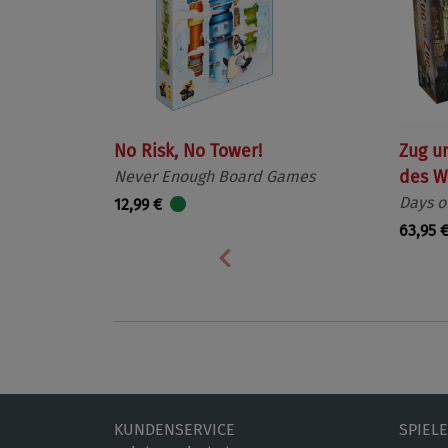
No Risk, No Tower!
Zug u
Never Enough Board Games
des W
Days o
12,99 €
63,95 
Vorherige
KUNDENSERVICE
SPIEL