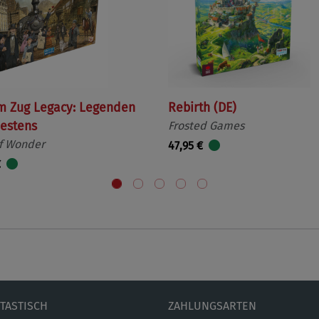
m Zug Legacy: Legenden
Rebirth (DE)
estens
Frosted Games
f Wonder
47,95 €
€
ETASTISCH
ZAHLUNGSARTEN