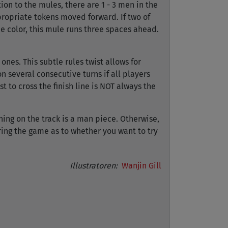
on to the mules, there are 1 - 3 men in the
propriate tokens moved forward. If two of
e color, this mule runs three spaces ahead.
ones. This subtle rules twist allows for
n several consecutive turns if all players
st to cross the finish line is NOT always the
aining on the track is a man piece. Otherwise,
ring the game as to whether you want to try
Illustratoren:
Wanjin Gill