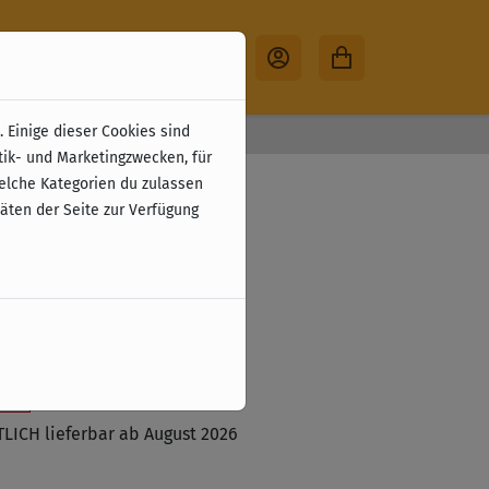
 Einige dieser Cookies sind
30 Tage Rückgabe
tik- und Marketingzwecken, für
n Mules (EN)
welche Kategorien du zulassen
täten der Seite zur Verfügung
zzgl. Versandkosten
tzt vorbestellen
ste
ICH lieferbar ab August 2026