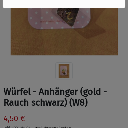
Würfel - Anhänger (gold -
Rauch schwarz) (W8)
4,50 €