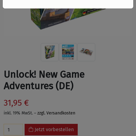
Unlock! New Game
Adventures (DE)
31,95 €
inkl. 19% MwSt. –
zzgl. Versandkosten
Jetzt vorbestellen