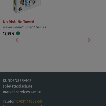
No Risk, No Tower!
Never Enough Board Games
12,99 €
Vorherige
Nächst
KUNDENSERVICE
spieletastisch.de
marvel services GmbH
Telefon
07031 41069-50