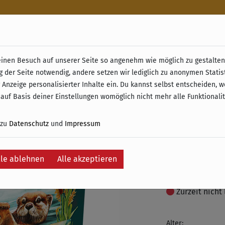
n
nen Besuch auf unserer Seite so angenehm wie möglich zu gestalten.
& Retoure ab 49 € (innerhalb Deutschlands)
g der Seite notwendig, andere setzen wir lediglich zu anonymen Statis
Meadow:
 Anzeige personalisierter Inhalte ein. Du kannst selbst entscheiden, 
 auf Basis deiner Einstellungen womöglich nicht mehr alle Funktionali
Wasserw
 zu
Datenschutz
und
Impressum
23,95 €
inkl. 19% MwSt. –
lle ablehnen
Alle akzeptieren
Auf die Wunschli
Zurzeit nicht 
Alter: