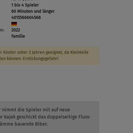
1 bis 4 Spieler
60 Minuten und länger
4015566604568
m:
2022
Familie
r Kinder unter 3 Jahren geeignet, da Kleinteile
den können. Erstickungsgefahr!
r nimmt die Spieler mit auf neue
 Kajak geschickt das doppelseitige Fluss-
r Dämme bauende Biber.