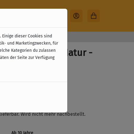
 Einige dieser Cookies sind
30 Tage Rückgabe
tik- und Marketingzwecken, für
 Im Reich der Natur -
welche Kategorien du zulassen
täten der Seite zur Verfügung
elten
zzgl. Versandkosten
ste
lieferbar. Wird nicht mehr nachbestellt.
Ab 10 Jahre