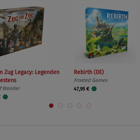
m Zug Legacy: Legenden
Rebirth (DE)
estens
Frosted Games
f Wonder
47,95 €
€