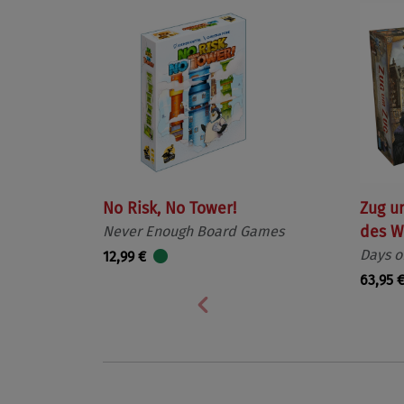
No Risk, No Tower!
Zug u
Never Enough Board Games
des W
Days o
12,99 €
63,95 
Vorherige