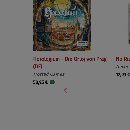
Horologium - Die Orloj von Prag
No Ri
(DE)
Never
Frosted Games
12,99 €
58,95 €
Vorherige