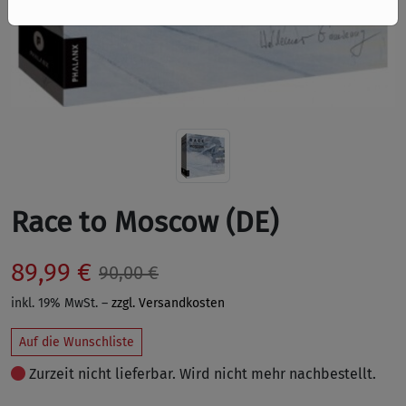
Race to Moscow (DE)
89,99 €
90,00 €
inkl. 19% MwSt. –
zzgl. Versandkosten
Auf die Wunschliste
Zurzeit nicht lieferbar. Wird nicht mehr nachbestellt.