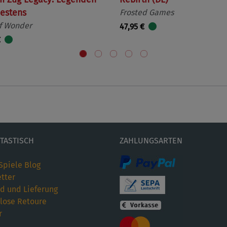
estens
Frosted Games
f Wonder
47,95 €
€
ETASTISCH
ZAHLUNGSARTEN
Spiele Blog
tter
d und Lieferung
lose Retoure
r