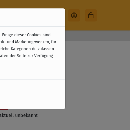
 Einige dieser Cookies sind
30 Tage Rückgabe
tik- und Marketingzwecken, für
welche Kategorien du zulassen
täten der Seite zur Verfügung
zzgl. Versandkosten
tzt vorbestellen
ste
aktuell unbekannt