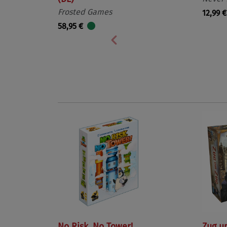
Frosted Games
12,99 €
58,95 €
Vorherige
No Risk, No Tower!
Zug u