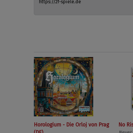
https://2f-spiele.de
Horologium - Die Orloj von Prag
No Ri
(DE)
Never