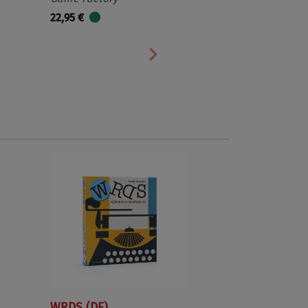
22,95 €
Nächste
WRDS (DE)