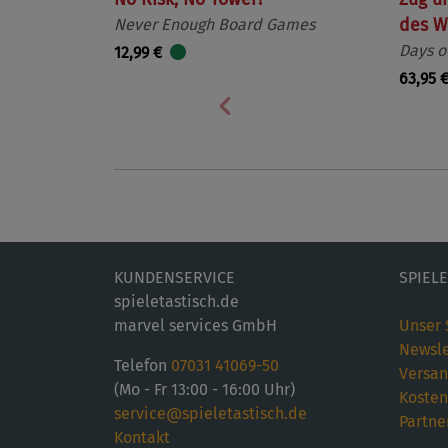
Never Enough Board Games
des W
Days o
12,99 €
63,95 
Vorherige
KUNDENSERVICE
SPIEL
spieletastisch.de
marvel services GmbH
Unser 
Newsle
Telefon
07031 41069-50
Versan
(Mo - Fr 13:00 - 16:00 Uhr)
Kosten
service@spieletastisch.de
Partne
Kontakt