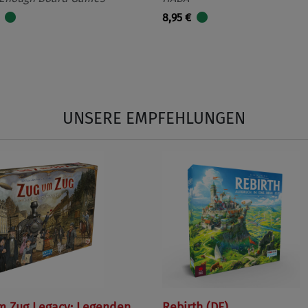
8,95 €
UNSERE EMPFEHLUNGEN
m Zug Legacy: Legenden
Rebirth (DE)