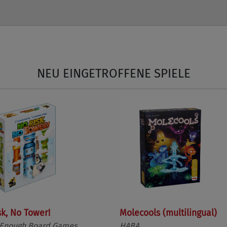
NEU EINGETROFFENE SPIELE
sk, No Tower!
Molecools (multilingual)
 Enough Board Games
HABA