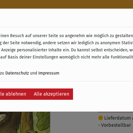
n
nen Besuch auf unserer Seite so angenehm wie möglich zu gestalten.
& Retoure ab 49 € (innerhalb Deutschlands)
g der Seite notwendig, andere setzen wir lediglich zu anonymen Statis
Faultier
 Anzeige personalisierter Inhalte ein. Du kannst selbst entscheiden, 
 auf Basis deiner Einstellungen womöglich nicht mehr alle Funktionali
29,95 €
 zu
Datenschutz
und
Impressum
inkl. 19% MwSt. –
lle ablehnen
Alle akzeptieren
Je
Auf die Wunschli
Lieferdatum 
- Vorbestellbar