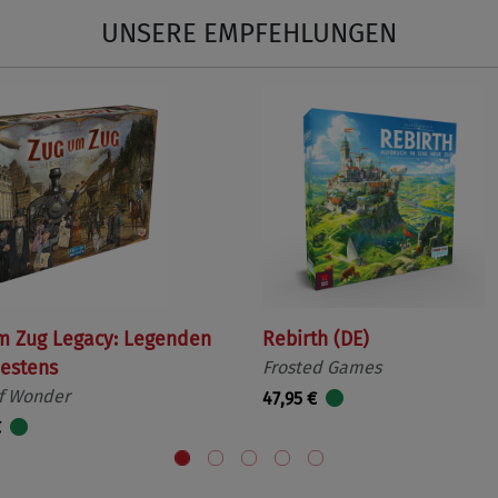
UNSERE EMPFEHLUNGEN
m Zug Legacy: Legenden
Rebirth (DE)
estens
Frosted Games
f Wonder
47,95 €
€