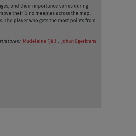
nges, and their importance varies during
 move their Dino meeples across the map,
s. The player who gets the most points from
stratoren:
Madeleine Fjäll
,
Johan Egerkrans