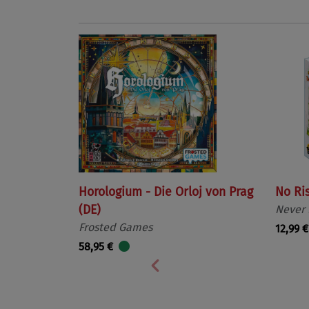
Horologium - Die Orloj von Prag
No Ri
(DE)
Never
Frosted Games
12,99 €
58,95 €
Vorherige