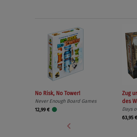
No Risk, No Tower!
Zug u
Never Enough Board Games
des W
Days o
12,99 €
63,95 
Vorherige