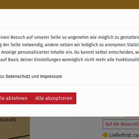
n
nen Besuch auf unserer Seite so angenehm wie möglich zu gestalten.
& Retoure ab 49 € (innerhalb Deutschlands)
g der Seite notwendig, andere setzen wir lediglich zu anonymen Statis
Battle o
 Anzeige personalisierter Inhalte ein. Du kannst selbst entscheiden, 
 auf Basis deiner Einstellungen womöglich nicht mehr alle Funktionali
Dynasty
 zu
Datenschutz
und
Impressum
16,50 €
inkl. 19% MwSt. –
lle ablehnen
Alle akzeptieren
Je
Auf die Wunschli
Lieferfrist: c