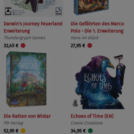
Darwin's Journey Feuerland
Die Gefährten des Marco
Erweiterung
Polo - Die 1. Erweiterung
Thundergryph Games
Hans im Glück
32,45 €
27,95 €
Die Ratten von Wistar
Echoes of Time (EN)
PD-Verlag
Cranio Creations
52,95 €
34,95 €