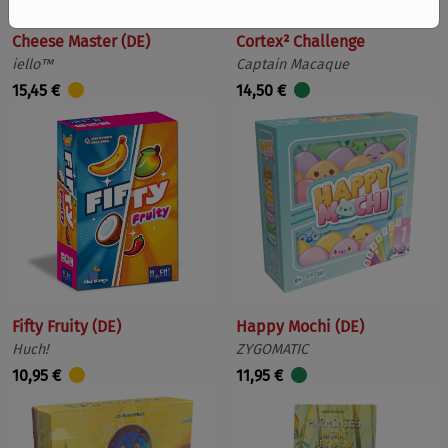
Cheese Master (DE)
Cortex² Challenge
iello™
Captain Macaque
15,45 €
14,50 €
Fifty Fruity (DE)
Happy Mochi (DE)
Huch!
ZYGOMATIC
10,95 €
11,95 €