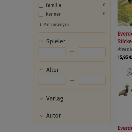
Familie
0
Kenner
0
Mehr anzeigen
Everd
Spieler
Sticke
Meeple
—
15,95 €
Alter
—
Verlag
Autor
Everd