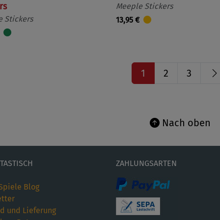
rs
Meeple Stickers
 Stickers
13,95 €
1
2
3
Nach oben
ETASTISCH
ZAHLUNGSARTEN
Spiele Blog
tter
d und Lieferung