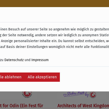
n
nen Besuch auf unserer Seite so angenehm wie möglich zu gestalten.
& Retoure ab 49 € (innerhalb Deutschlands)
g der Seite notwendig, andere setzen wir lediglich zu anonymen Statis
 Anzeige personalisierter Inhalte ein. Du kannst selbst entscheiden, 
e
 auf Basis deiner Einstellungen womöglich nicht mehr alle Funktionali
 zu
Datenschutz
und
Impressum
lle ablehnen
Alle akzeptieren
t for Odin (Ein Fest für
Architects of West Kingdo