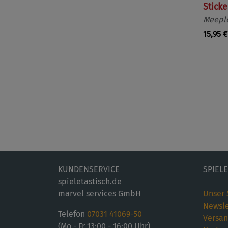
Sticke
Meeple
15,95 €
KUNDENSERVICE
SPIEL
spieletastisch.de
marvel services GmbH
Unser 
Newsle
Telefon
07031 41069-50
Versan
(Mo - Fr 13:00 - 16:00 Uhr)