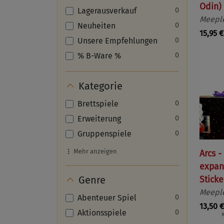
Odin)
Lagerausverkauf
0
Meeple
Neuheiten
0
15,95 €
Unsere Empfehlungen
0
% B-Ware %
0
Kategorie
Brettspiele
0
Erweiterung
0
Gruppenspiele
0
Mehr anzeigen
Arcs -
expans
Genre
Sticke
Meeple
Abenteuer Spiel
0
13,50 €
Aktionsspiele
0