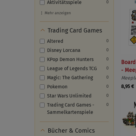
Aktivitätsspiele
0
Mehr anzeigen
Trading Card Games
Altered
0
Disney Lorcana
0
KPop Demon Hunters
0
Board
League of Legends TCG
0
- Mee
Magic: The Gathering
0
Meeple
8,95 €
Pokemon
0
Star Wars Unlimited
0
Trading Card Games -
0
Sammelkartenspiele
Bücher & Comics