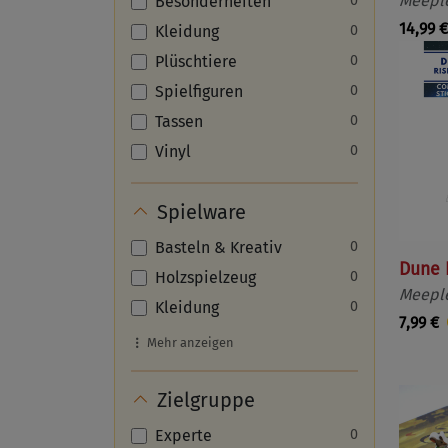
Meeple
Besonderheiten
0
14,99 €
Kleidung
0
Plüschtiere
0
Spielfiguren
0
Tassen
0
Vinyl
0
Spielware
Basteln & Kreativ
0
Dune R
Holzspielzeug
0
Meeple
Kleidung
0
7,99 €
Mehr anzeigen
Zielgruppe
Experte
0