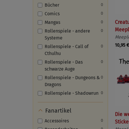
Bücher
0
Comics
0
Creat
Mangas
0
Meepl
Rollenspiele - andere
0
Meeple
Systeme
10,95 €
Rollenspiele - Call of
0
Cthulhu
Rollenspiele - Das
0
schwarze Auge
Rollenspiele - Dungeons &
0
Dragons
Rollenspiele - Shadowrun
0
Fanartikel
Die w
Accessoires
0
Sticke