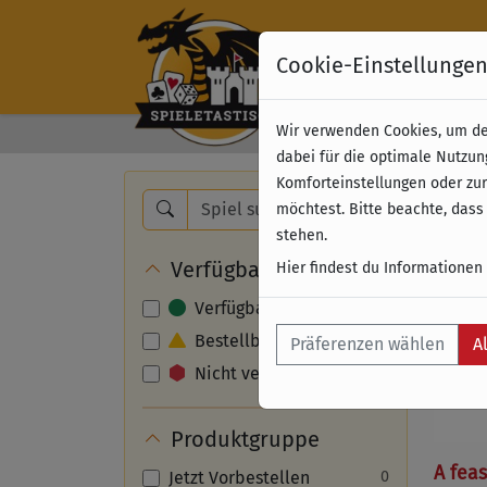
Cookie-Einstellunge
Wir verwenden Cookies, um dei
Kostenloser Versand 
dabei für die optimale Nutzun
Komforteinstellungen oder zur
Nam
möchtest. Bitte beachte, dass
stehen.
Verfügbarkeit
Hier findest du Informationen
Verfügbar
Bestellbar
Präferenzen wählen
A
Nicht verfügbar
Produktgruppe
A feas
Jetzt Vorbestellen
0