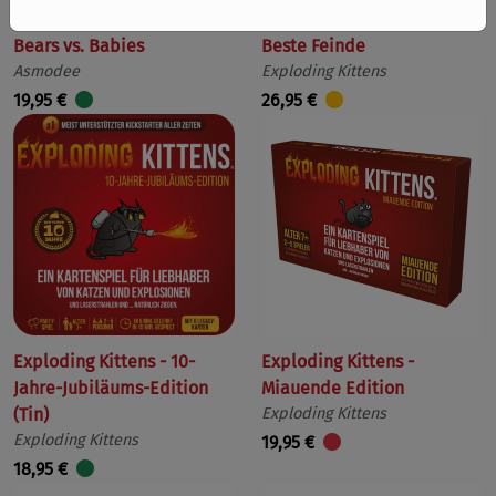
Bears vs. Babies
Beste Feinde
Asmodee
Exploding Kittens
19,95 €
26,95 €
Exploding Kittens - 10-
Exploding Kittens -
Jahre-Jubiläums-Edition
Miauende Edition
(Tin)
Exploding Kittens
Exploding Kittens
19,95 €
18,95 €