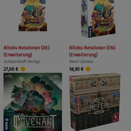
Bitoku Resutoran (DE)
Bitoku Resutoran (EN)
(Erweiterung)
(Erweiterung)
Schwerkraft Verlag
Devir Games
27,00 €
18,95 €