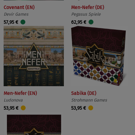
Covenant (EN)
Men-Nefer (DE)
Devir Games
Pegasus Spiele
57,95 €
62,95 €
Men-Nefer (EN)
Sabika (DE)
Ludonova
Strohmann Games
53,95 €
53,95 €