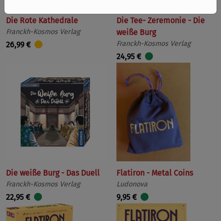
Die Rote Kathedrale
Die Tee- Zeremonie - Die
Franckh-Kosmos Verlag
weiße Burg
Franckh-Kosmos Verlag
26,99 €
24,95 €
Die weiße Burg - Das Duell
Flatiron - Metal Coins
Franckh-Kosmos Verlag
Ludonova
22,95 €
9,95 €