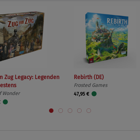
m Zug Legacy: Legenden
Rebirth (DE)
estens
Frosted Games
f Wonder
47,95 €
€