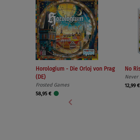
Horologium - Die Orloj von Prag
No Ri
(DE)
Never
Frosted Games
12,99 €
58,95 €
Vorherige