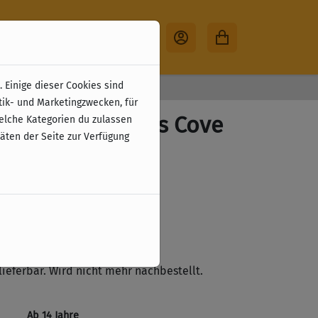
 Einige dieser Cookies sind
30 Tage Rückgabe
tik- und Marketingzwecken, für
Craft - Merchants Cove
welche Kategorien du zulassen
täten der Seite zur Verfügung
zzgl. Versandkosten
ste
lieferbar. Wird nicht mehr nachbestellt.
Ab 14 Jahre