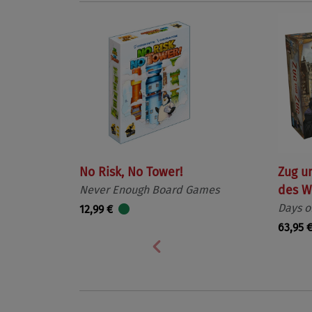
No Risk, No Tower!
Zug u
Never Enough Board Games
des W
Days o
12,99 €
63,95 
Vorherige