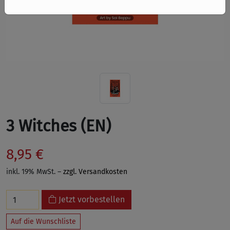
3 Witches (EN)
8,95 €
inkl. 19% MwSt. –
zzgl. Versandkosten
Jetzt vorbestellen
Auf die Wunschliste