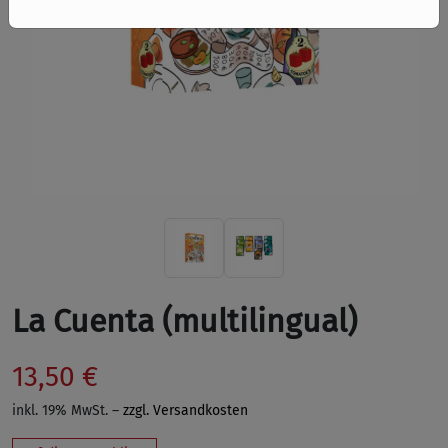
La Cuenta (multilingual)
13,50 €
inkl. 19% MwSt. –
zzgl. Versandkosten