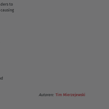
aders to
 causing
nd
!
Autoren:
Tim Mierzejewski