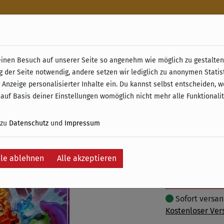
n
nen Besuch auf unserer Seite so angenehm wie möglich zu gestalten.
& Retoure ab 49 € (innerhalb Deutschlands)
g der Seite notwendig, andere setzen wir lediglich zu anonymen Statis
Aethersp
 Anzeige personalisierter Inhalte ein. Du kannst selbst entscheiden, 
 auf Basis deiner Einstellungen womöglich nicht mehr alle Funktionali
40,95 €
 zu
Datenschutz
und
Impressum
inkl. 19% MwSt. –
lle ablehnen
Alle akzeptieren
In
Auf die Wunschli
Sofort versand
Kostenloser Ver