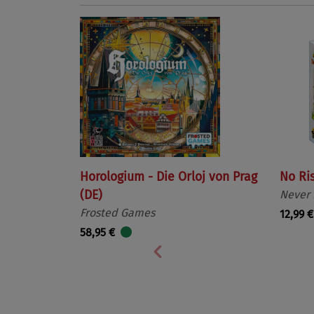
Horologium - Die Orloj von Prag
No Ri
(DE)
Never
Frosted Games
12,99 €
58,95 €
Vorherige