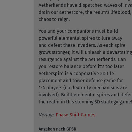
Aetherfiends have dispatched waves of inv
drain our aethercore, the realm’s lifeblood,
chaos to reign.
You and your companions must build
powerful elemental spires to lure away
and defeat these invaders. As each spire
grows stronger, it will unleash a devastating
resurgence against the Aetherfiends. Can
you restore balance before it’s too late?
Aetherspire is a cooperative 3D tile
placement and tower defense game for
1-4 players (no dexterity mechanisms are
involved). Build elemental spires and defe
the realm in this stunning 3D strategy game
Verlag:
Phase Shift Games
Angaben nach GPSR