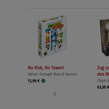
No Risk, No Tower!
Zug u
Never Enough Board Games
des W
Days o
12,99 €
63,95 
Vorherige