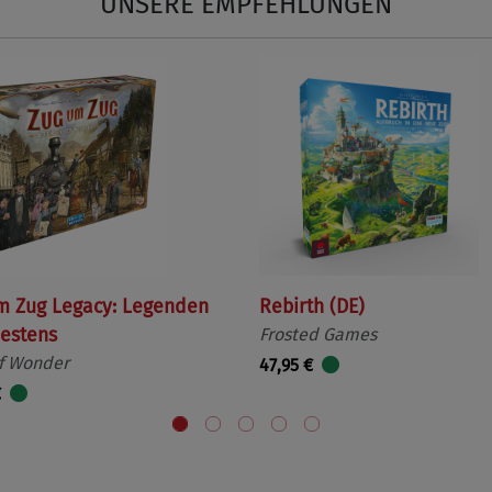
UNSERE EMPFEHLUNGEN
m Zug Legacy: Legenden
Rebirth (DE)
estens
Frosted Games
f Wonder
47,95 €
€