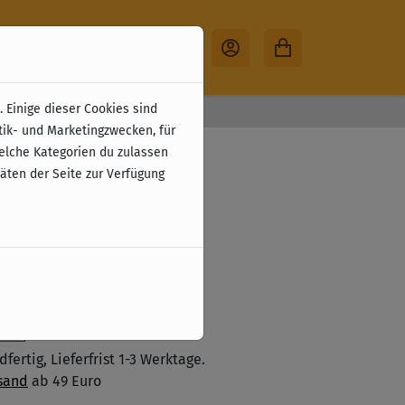
 Einige dieser Cookies sind
30 Tage Rückgabe
tik- und Marketingzwecken, für
ire (EN)
welche Kategorien du zulassen
täten der Seite zur Verfügung
zzgl. Versandkosten
 den Warenkorb legen
ste
fertig, Lieferfrist 1-3 Werktage.
sand
ab 49 Euro