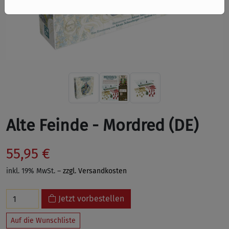
Alte Feinde - Mordred (DE)
55,95 €
inkl. 19% MwSt. –
zzgl. Versandkosten
Jetzt vorbestellen
Auf die Wunschliste