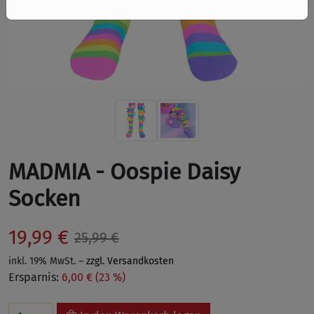
MADMIA - Oospie Daisy
Socken
19,99 €
25,99 €
inkl. 19% MwSt. –
zzgl. Versandkosten
Ersparnis:
6,00 € (23 %)