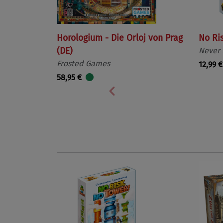
Horologium - Die Orloj von Prag
No Ri
(DE)
Never
Frosted Games
12,99 €
58,95 €
Vorherige