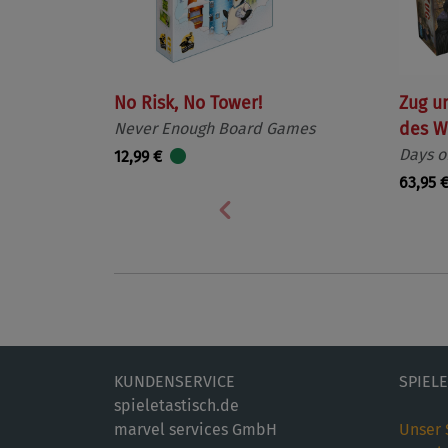
No Risk, No Tower!
Zug u
Never Enough Board Games
des W
Days o
12,99 €
63,95 
Vorherige
KUNDENSERVICE
SPIEL
spieletastisch.de
marvel services GmbH
Unser 