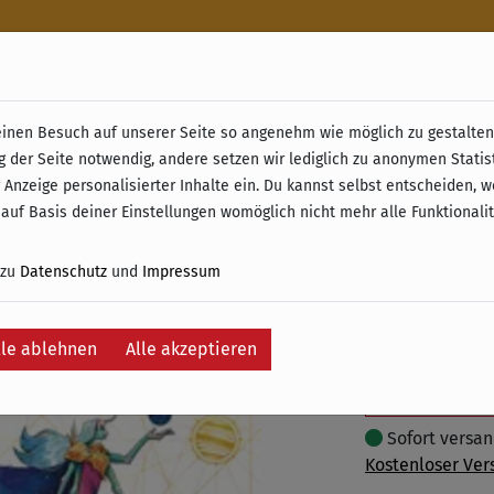
n
nen Besuch auf unserer Seite so angenehm wie möglich zu gestalten.
& Retoure ab 49 € (innerhalb Deutschlands)
g der Seite notwendig, andere setzen wir lediglich zu anonymen Statis
Transgal
 Anzeige personalisierter Inhalte ein. Du kannst selbst entscheiden, 
 auf Basis deiner Einstellungen womöglich nicht mehr alle Funktionali
35,00 €
 zu
Datenschutz
und
Impressum
inkl. 19% MwSt. –
lle ablehnen
Alle akzeptieren
In
Auf die Wunschli
Sofort versand
Kostenloser Ver