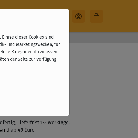
 Einige dieser Cookies sind
30 Tage Rückgabe
tik- und Marketingzwecken, für
actica (EN)
welche Kategorien du zulassen
täten der Seite zur Verfügung
zzgl. Versandkosten
 den Warenkorb legen
ste
fertig, Lieferfrist 1-3 Werktage.
sand
ab 49 Euro