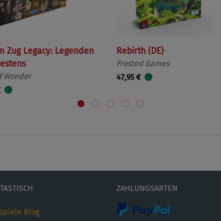
m Zug Legacy: Legenden
Rebirth (DE)
estens
Frosted Games
f Wonder
47,95 €
€
ETASTISCH
ZAHLUNGSARTEN
Spiele Blog