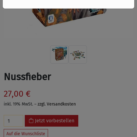
Nussfieber
27,00 €
inkl. 19% MwSt. –
zzgl. Versandkosten
Jetzt vorbestellen
Auf die Wunschliste