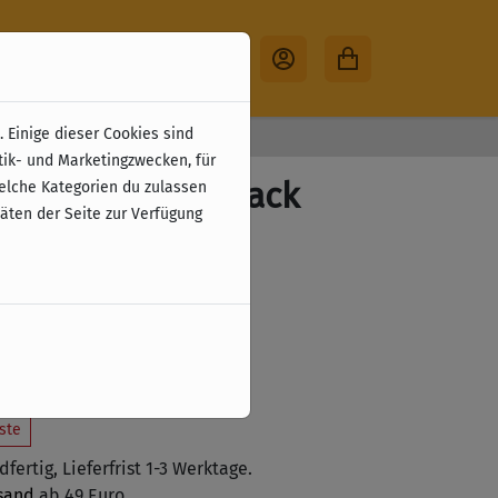
 Einige dieser Cookies sind
30 Tage Rückgabe
tik- und Marketingzwecken, für
. Bd.43 - Paperback
welche Kategorien du zulassen
täten der Seite zur Verfügung
ostenloser Versand.
ßlich nach Deutschland.
 den Warenkorb legen
ste
fertig, Lieferfrist 1-3 Werktage.
sand
ab 49 Euro