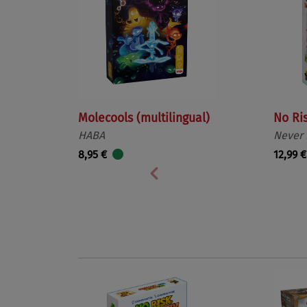
Molecools (multilingual)
No Ri
HABA
Never
8,95 €
12,99 €
Vorherige