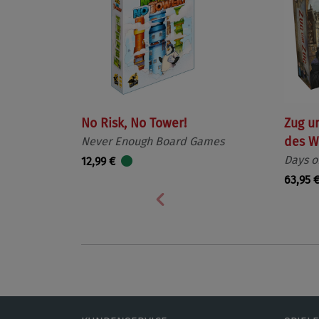
No Risk, No Tower!
Zug u
Never Enough Board Games
des W
Days o
12,99 €
63,95 
Vorherige