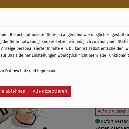
n
nen Besuch auf unserer Seite so angenehm wie möglich zu gestalten.
& Retoure ab 49 € (innerhalb Deutschlands)
g der Seite notwendig, andere setzen wir lediglich zu anonymen Statis
Haikyu!!
 Anzeige personalisierter Inhalte ein. Du kannst selbst entscheiden, 
 auf Basis deiner Einstellungen womöglich nicht mehr alle Funktionali
8,00 €
 zu
Datenschutz
und
Impressum
inkl. 7% MwSt. – K
Versand ausschlie
lle ablehnen
Alle akzeptieren
In
Auf die Wunschli
Sofort versand
Kostenloser Ver