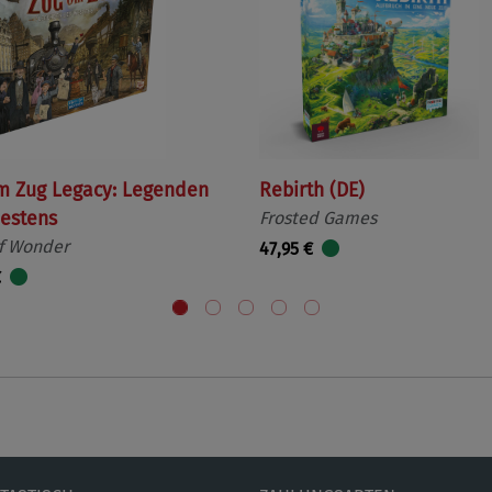
m Zug Legacy: Legenden
Rebirth (DE)
estens
Frosted Games
f Wonder
47,95 €
€