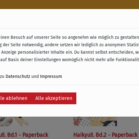
n
nen Besuch auf unserer Seite so angenehm wie möglich zu gestalten.
& Retoure ab 49 € (innerhalb Deutschlands)
g der Seite notwendig, andere setzen wir lediglich zu anonymen Statis
 Anzeige personalisierter Inhalte ein. Du kannst selbst entscheiden, 
e
 auf Basis deiner Einstellungen womöglich nicht mehr alle Funktionali
 zu
Datenschutz
und
Impressum
lle ablehnen
Alle akzeptieren
!!. Bd.1 - Paperback
Haikyu!!. Bd.2 - Paperback