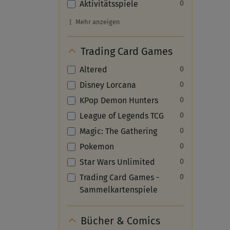
Aktivitätsspiele
0
Mehr anzeigen
Trading Card Games
Altered
0
Disney Lorcana
0
KPop Demon Hunters
0
League of Legends TCG
0
Magic: The Gathering
0
Pokemon
0
Star Wars Unlimited
0
Trading Card Games -
0
Sammelkartenspiele
Bücher & Comics