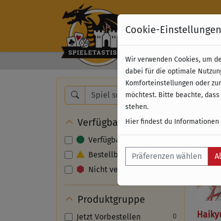
Cookie-Einstellunge
Wir verwenden Cookies, um dei
Kostenloser Versand 
dabei für die optimale Nutzun
Komforteinstellungen oder zur
Nam
möchtest. Bitte beachte, dass
stehen.
Verfügbarkeit
Hier findest du Informationen
Verfügbar
Bestellbar
Präferenzen wählen
A
Nicht verfügbar
Produktgruppe
Haikyu
Jetzt Vorbestellen
0