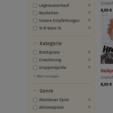
Crunch
Lagerausverkauf
0
8,00 €
Neuheiten
0
Unsere Empfehlungen
0
% B-Ware %
0
Kategorie
Brettspiele
0
Erweiterung
0
Gruppenspiele
0
Haikyu
Mehr anzeigen
Crunch
8,00 €
Genre
Abenteuer Spiel
0
Aktionsspiele
0