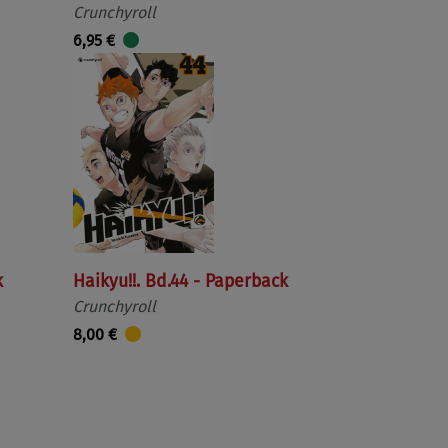
Crunchyroll
6,95 €
k
Haikyu!!. Bd.44 - Paperback
Crunchyroll
8,00 €