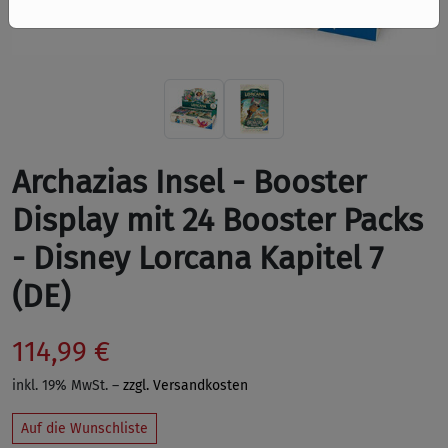
Archazias Insel - Booster
Display mit 24 Booster Packs
- Disney Lorcana Kapitel 7
(DE)
114,99 €
inkl. 19% MwSt. –
zzgl. Versandkosten
Auf die Wunschliste