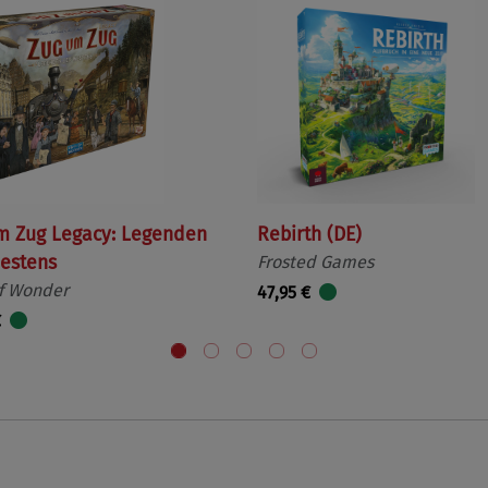
m Zug Legacy: Legenden
Rebirth (DE)
estens
Frosted Games
f Wonder
47,95 €
€