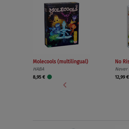
Molecools (multilingual)
No Ri
HABA
Never
8,95 €
12,99 €
Vorherige