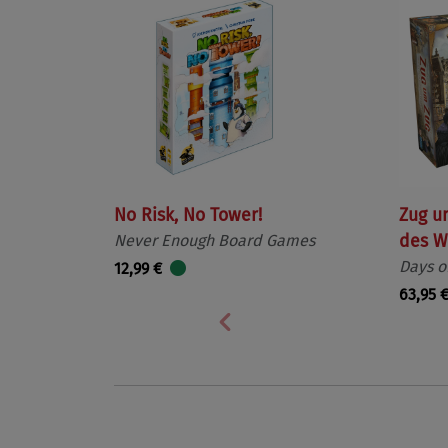
No Risk, No Tower!
Zug u
Never Enough Board Games
des W
Days o
12,99 €
63,95 
Vorherige