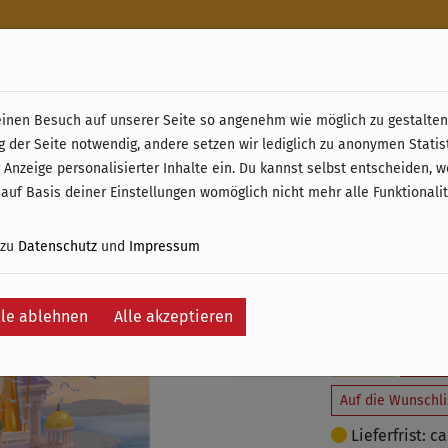
n
nen Besuch auf unserer Seite so angenehm wie möglich zu gestalten.
& Retoure ab 49 € (innerhalb Deutschlands)
g der Seite notwendig, andere setzen wir lediglich zu anonymen Statis
Athene 
 Anzeige personalisierter Inhalte ein. Du kannst selbst entscheiden, 
 auf Basis deiner Einstellungen womöglich nicht mehr alle Funktionali
(Erweit
 zu
Datenschutz
und
Impressum
15,00 €
inkl. 19% MwSt. –
lle ablehnen
Alle akzeptieren
Je
Auf die Wunschli
Lieferfrist: c