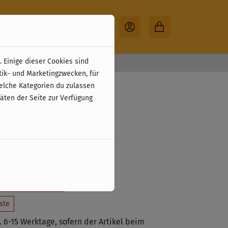
 Einige dieser Cookies sind
30 Tage Rückgabe
tik- und Marketingzwecken, für
- Akropolis
welche Kategorien du zulassen
täten der Seite zur Verfügung
erung)
zzgl. Versandkosten
tzt vorbestellen
ste
a. 6-15 Werktage, sofern der Artikel beim