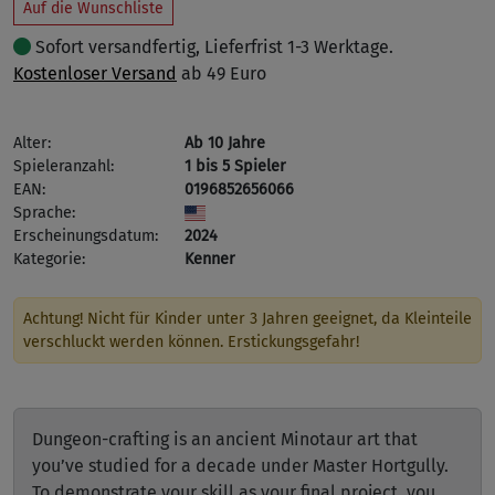
Auf die Wunschliste
Sofort versandfertig, Lieferfrist 1-3 Werktage.
Kostenloser Versand
ab 49 Euro
Alter:
Ab 10 Jahre
Spieleranzahl:
1 bis 5 Spieler
EAN:
0196852656066
Sprache:
Erscheinungsdatum:
2024
Kategorie:
Kenner
Achtung! Nicht für Kinder unter 3 Jahren geeignet, da Kleinteile
verschluckt werden können. Erstickungsgefahr!
Dungeon-crafting is an ancient Minotaur art that
you’ve studied for a decade under Master Hortgully.
To demonstrate your skill as your final project, you