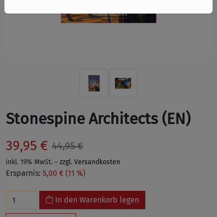
Stonespine Architects (EN)
39,95 €
44,95 €
inkl. 19% MwSt. –
zzgl. Versandkosten
Ersparnis:
5,00 € (11 %)
In den Warenkorb legen