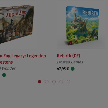
m Zug Legacy: Legenden
Rebirth (DE)
estens
Frosted Games
f Wonder
47,95 €
€