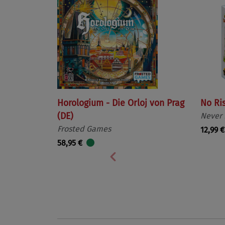
Horologium - Die Orloj von Prag
No Ri
(DE)
Never
Frosted Games
12,99 €
58,95 €
Vorherige