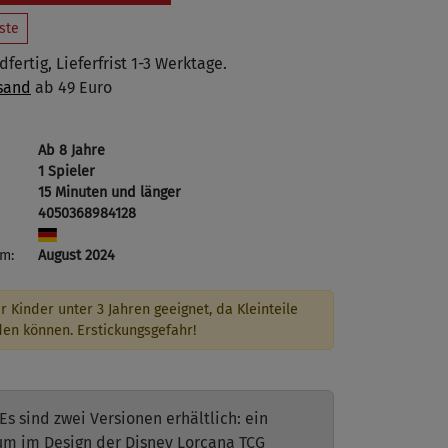
ste
fertig, Lieferfrist 1-3 Werktage.
sand
ab 49 Euro
Ab 8 Jahre
1 Spieler
15 Minuten und länger
4050368984128
m:
August 2024
r Kinder unter 3 Jahren geeignet, da Kleinteile
den können. Erstickungsgefahr!
s sind zwei Versionen erhältlich: ein
m im Design der Disney Lorcana TCG