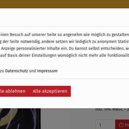
n
nen Besuch auf unserer Seite so angenehm wie möglich zu gestalten.
& Retoure ab 49 € (innerhalb Deutschlands)
g der Seite notwendig, andere setzen wir lediglich zu anonymen Statis
9-Fäche
 Anzeige personalisierter Inhalte ein. Du kannst selbst entscheiden, 
 auf Basis deiner Einstellungen womöglich nicht mehr alle Funktionali
ikonisc
Himmels
 zu
Datenschutz
und
Impressum
Kapitel 
lle ablehnen
Alle akzeptieren
24,99 €
inkl. 19% MwSt. –
In