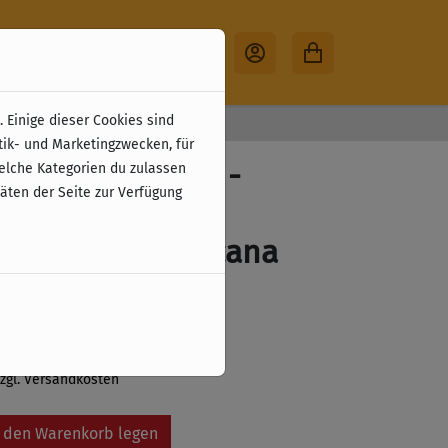
 Einige dieser Cookies sind
30 Tage Rückgabe
tik- und Marketingzwecken, für
r Sammelalbum -
welche Kategorien du zulassen
täten der Seite zur Verfügung
hes Design -
leuchten - Lorcana
5
zzgl. Versandkosten
 den Warenkorb legen