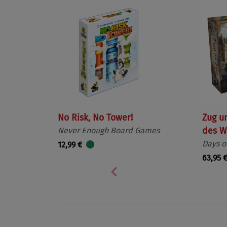
No Risk, No Tower!
Zug u
Never Enough Board Games
des W
Days o
12,99 €
63,95 
Vorherige