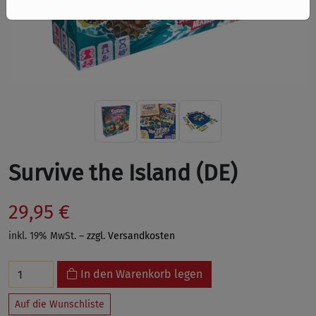
Survive the Island (DE)
29,95 €
inkl. 19% MwSt. –
zzgl. Versandkosten
In den Warenkorb legen
Auf die Wunschliste