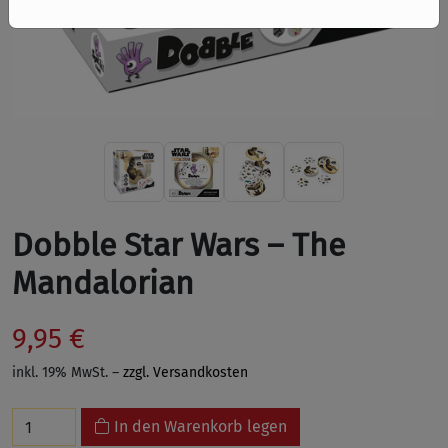
Dobble Star Wars – The
Mandalorian
9,95 €
inkl. 19% MwSt. –
zzgl. Versandkosten
In den Warenkorb legen