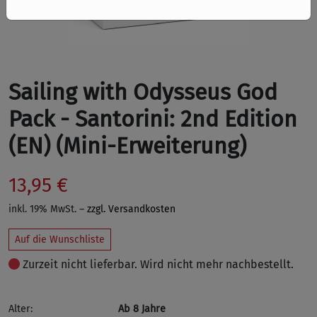
Sailing with Odysseus God
Pack - Santorini: 2nd Edition
(EN) (Mini-Erweiterung)
13,95 €
inkl. 19% MwSt. –
zzgl. Versandkosten
Auf die Wunschliste
Zurzeit nicht lieferbar. Wird nicht mehr nachbestellt.
Alter:
Ab 8 Jahre