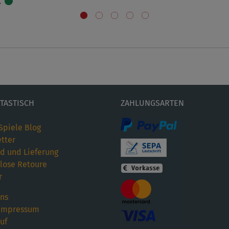
€
ETASTISCH
ZAHLUNGSARTEN
Spiele Blog
tter
d und Lieferung
lose Retoure
r
ns
Impressum
uf