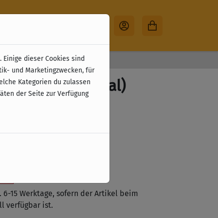
 Einige dieser Cookies sind
30 Tage Rückgabe
tik- und Marketingzwecken, für
eep (multilingual)
welche Kategorien du zulassen
täten der Seite zur Verfügung
zzgl. Versandkosten
tzt vorbestellen
ste
a. 6-15 Werktage, sofern der Artikel beim
l verfügbar ist.