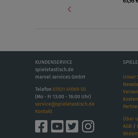
63,95 
Vorherige
KUNDENSERVICE
SPIEL
spieletastisch.de
marvel services GmbH
Unser 
Newsle
Telefon
07031 41069-50
Versan
(Mo - Fr 13:00 - 16:00 Uhr)
Kosten
service@spieletastisch.de
Partne
Kontakt
Über u
AGB
/
Widerr