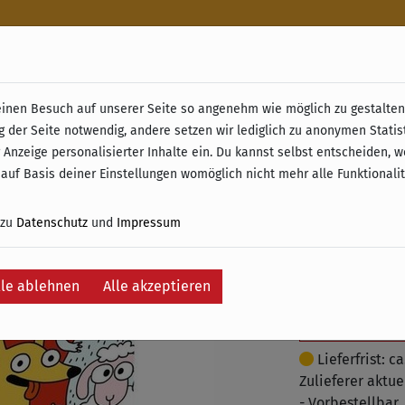
n
nen Besuch auf unserer Seite so angenehm wie möglich zu gestalten.
& Retoure ab 49 € (innerhalb Deutschlands)
g der Seite notwendig, andere setzen wir lediglich zu anonymen Statis
Swip' Sh
 Anzeige personalisierter Inhalte ein. Du kannst selbst entscheiden, 
 auf Basis deiner Einstellungen womöglich nicht mehr alle Funktionali
8,95 €
 zu
Datenschutz
und
Impressum
inkl. 19% MwSt. –
lle ablehnen
Alle akzeptieren
Je
Auf die Wunschli
Lieferfrist: c
Zulieferer aktuel
- Vorbestellbar