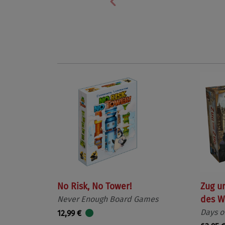
Vorherige
No Risk, No Tower!
Zug u
Never Enough Board Games
des W
Days o
12,99 €