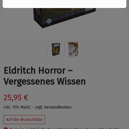
Eldritch Horror –
Vergessenes Wissen
25,95 €
inkl. 19% MwSt. –
zzgl. Versandkosten
Auf die Wunschliste