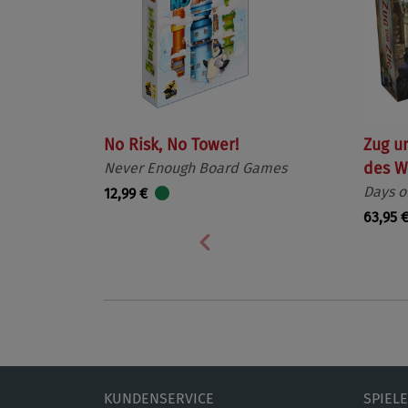
No Risk, No Tower!
Zug u
Never Enough Board Games
des W
Days o
12,99 €
63,95 
Vorherige
KUNDENSERVICE
SPIEL