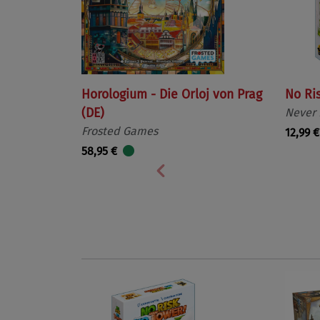
Horologium - Die Orloj von Prag
No Ri
(DE)
Never
Frosted Games
12,99 €
58,95 €
Vorherige