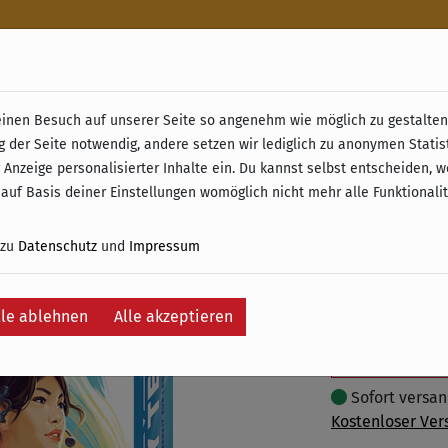
n
nen Besuch auf unserer Seite so angenehm wie möglich zu gestalten.
& Retoure ab 49 € (innerhalb Deutschlands)
g der Seite notwendig, andere setzen wir lediglich zu anonymen Statis
Sky Tea
 Anzeige personalisierter Inhalte ein. Du kannst selbst entscheiden, 
 auf Basis deiner Einstellungen womöglich nicht mehr alle Funktionali
27,95 €
 zu
Datenschutz
und
Impressum
inkl. 19% MwSt. –
lle ablehnen
Alle akzeptieren
In
Auf die Wunschli
Sofort versand
Kostenloser Ver