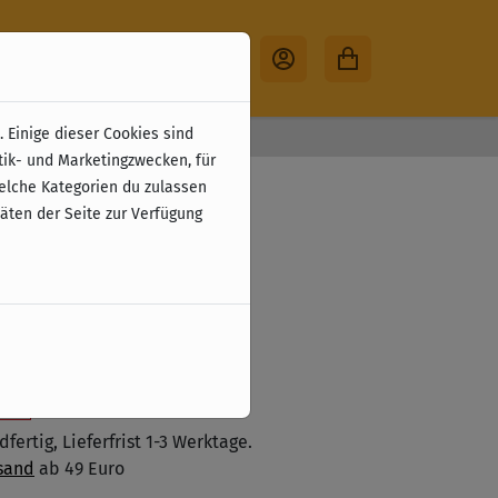
 Einige dieser Cookies sind
30 Tage Rückgabe
tik- und Marketingzwecken, für
m (DE)
welche Kategorien du zulassen
täten der Seite zur Verfügung
zzgl. Versandkosten
 den Warenkorb legen
ste
fertig, Lieferfrist 1-3 Werktage.
sand
ab 49 Euro