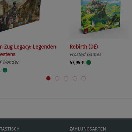
m Zug Legacy: Legenden
Rebirth (DE)
estens
Frosted Games
f Wonder
47,95 €
€
ETASTISCH
ZAHLUNGSARTEN